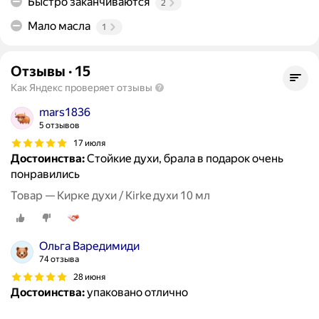
Быстро заканчиваются
2
Мало масла
1
Отзывы
·
15
Как Яндекс проверяет отзывы
mars1836
5 отзывов
17 июля
Достоинства:
Стойкие духи, брала в подарок очень
понравились
Товар — Кирке духи / Kirke духи 10 мл
Ольга Варедимиди
74 отзыва
28 июня
Достоинства:
упаковано отлично