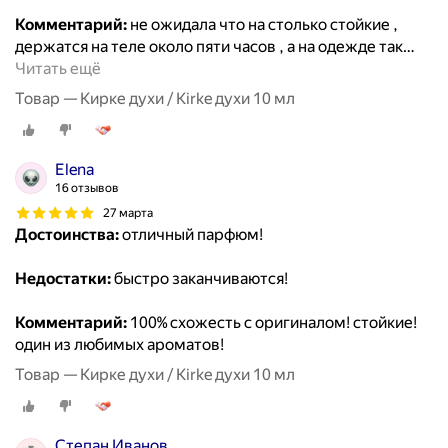
Комментарий:
не ожидала что на столько стойкие ,
держатся на теле около пяти часов , а на одежде так
…
Читать ещё
Товар — Кирке духи / Kirke духи 10 мл
Elena
16 отзывов
27 марта
Достоинства:
отличный парфюм!
Недостатки:
быстро заканчиваются!
Комментарий:
100% схожесть с оригиналом! стойкие!
один из любимых ароматов!
Товар — Кирке духи / Kirke духи 10 мл
Степан Иванов