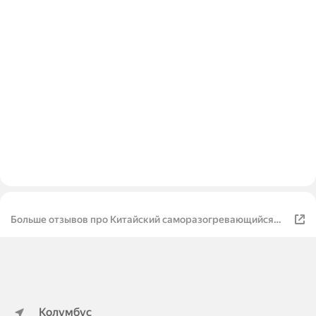
Больше отзывов про Китайский саморазогревающийся
рис говядина с черным перцем
Колумбус