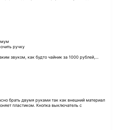
имум
мочить ручку
ким звуком, как будто чайник за 1000 рублей,
…
асно брать двумя руками так как внешний материал
 воняет пластиком. Кнопка выключатель с