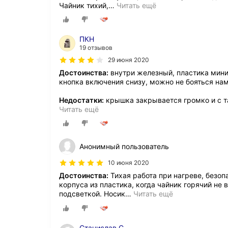
Чайник тихий,
…
Читать ещё
ПКН
19 отзывов
29 июня 2020
Достоинства:
внутри железный, пластика мин
кнопка включения снизу, можно не бояться на
Недостатки:
крышка закрывается громко и с та
Читать ещё
Анонимный пользователь
10 июня 2020
Достоинства:
Тихая работа при нагреве, безоп
корпуса из пластика, когда чайник горячий не
подсветкой. Носик
…
Читать ещё
Станислав С.