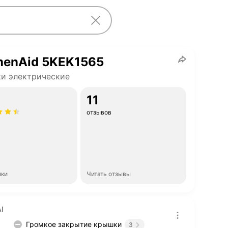
henAid 5KEK1565
и электрические
11
отзывов
нки
Читать отзывы
I
Громкое закрытие крышки
3