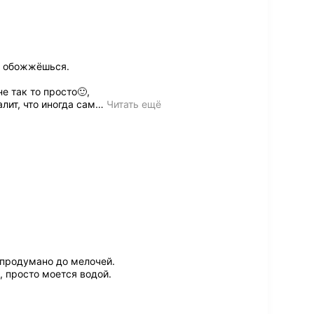
е обожжёшься.
е так то просто🙂,
алит, что иногда сам
…
Читать ещё
 продумано до мелочей.
, просто моется водой.