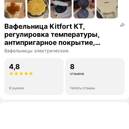
Вафельница Kitfort КТ,
регулировка температуры,
антипригарное покрытие,
индикатор работы, 1000Вт,
Вафельницы электрические
белый
4,8
8
отзывов
9 оценок
Читать отзывы