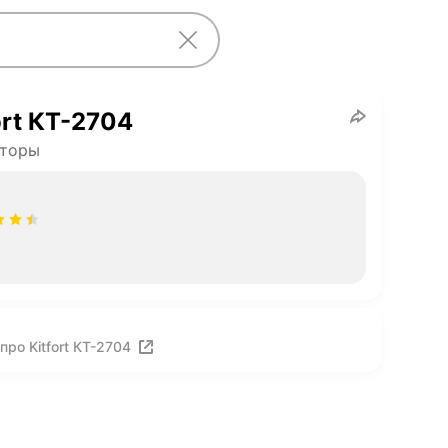
ort КТ-2704
кторы
ро Kitfort КТ-2704