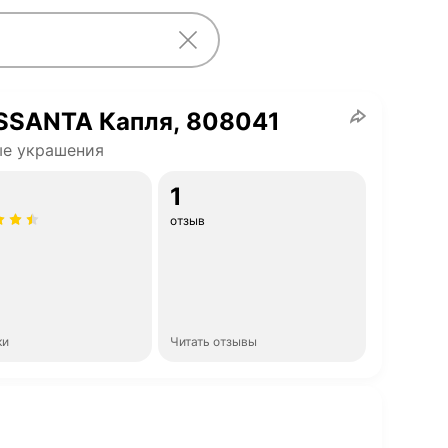
SSANTA Капля, 808041
ые украшения
1
отзыв
ки
Читать отзывы