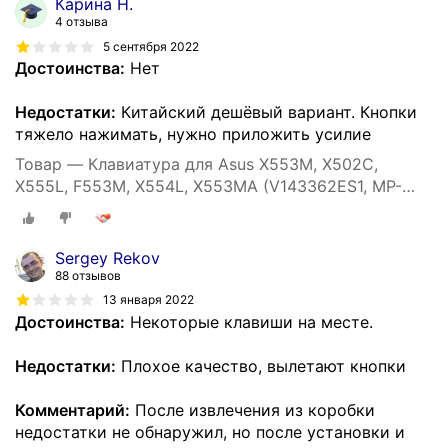
Карина Н.
4 отзыва
5 сентября 2022
Достоинства:
Нет
Недостатки:
Китайский дешёвый вариант. Кнопки
тяжело нажимать, нужно приложить усилие
Товар — Клавиатура для Asus X553M, X502C,
X555L, F553M, X554L, X553MA (V143362ES1, MP-
12F53US-5281W)
Sergey Rekov
88 отзывов
13 января 2022
Достоинства:
Некоторые клавиши на месте.
Недостатки:
Плохое качество, вылетают кнопки
Комментарий:
После извлечения из коробки
недостатки не обнаружил, но после установки и