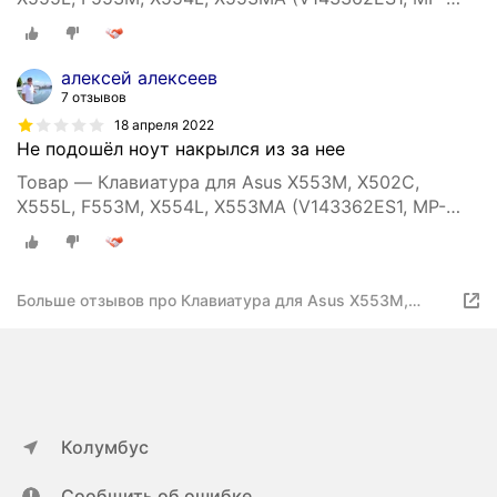
12F53US-5281W)
алексей алексеев
7 отзывов
18 апреля 2022
Не подошёл ноут накрылся из за нее
Товар — Клавиатура для Asus X553M, X502C,
X555L, F553M, X554L, X553MA (V143362ES1, MP-
12F53US-5281W)
Больше отзывов про Клавиатура для Asus X553M,
X502C, X555L, F553M, X554L, X553MA
Колумбус
Сообщить об ошибке