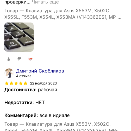
проверки
…
Читать ещё
Товар — Клавиатура для Asus X553M, X502C,
X555L, F553M, X554L, X553MA (V143362ES1, MP-
12F53US-5281W)
Дмитрий Скобликов
4 отзыва
22 ноября 2023
Достоинства:
рабочая
Недостатки:
НЕТ
Комментарий:
все в идиале
Товар — Клавиатура для Asus X553M, X502C,
X555L, F553M, X554L, X553MA (V143362ES1, MP-