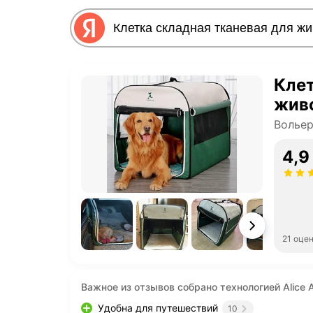
Клет
жив
Вольер
4,9
21 оце
Важное из отзывов собрано технологией Alice A
Удобна для путешествий
10