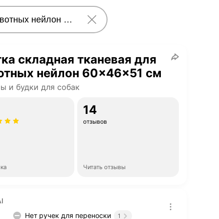
ка складная тканевая для
отных нейлон 60x46x51 см
ы и будки для собак
14
отзывов
нка
Читать отзывы
I
Нет ручек для переноски
1