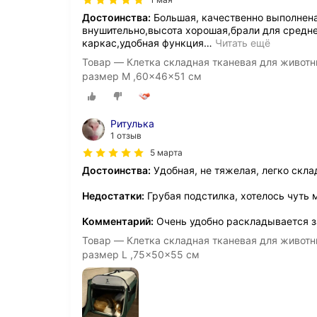
Достоинства:
Большая, качественно выполнена
внушительно,высота хорошая,брали для средне
каркас,удобная функция
…
Читать ещё
Товар — Клетка складная тканевая для животн
размер M ,60x46x51 см
Ритулька
1 отзыв
5 марта
Достоинства:
Удобная, не тяжелая, легко скл
Недостатки:
Грубая подстилка, хотелось чуть 
Комментарий:
Очень удобно раскладывается за
Товар — Клетка складная тканевая для животн
размер L ,75x50x55 см