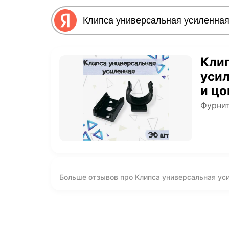
Клип
усил
и цо
цвет
Фурнит
Больше отзывов про Клипса универсальная уси
28мм диаметр, цвет - черный, 30 шт.