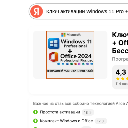
Ключ
+ Of
Бесс
Прогр
4,3
114 оц
Важное из отзывов собрано технологией Alice A
Простота активации
18
Комплект Windows и Office
12