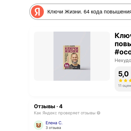
Ключ
пов
#ос
#пре
Нехудо
Дми
5,0
11 оце
Отзывы
·
4
Как Яндекс проверяет отзывы
Елена С.
3 отзыва