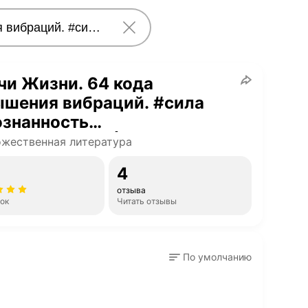
и Жизни. 64 кода
ышения вибраций. #сила
ознанность
дназначение | Хара
жественная литература
трий
4
отзыва
нок
Читать отзывы
По умолчанию