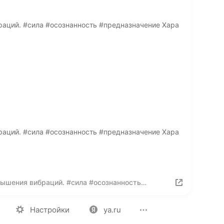
раций. #сила #осознанность #предназначение Хара
раций. #сила #осознанность #предназначение Хара
вышения вибраций. #сила #осознанность
ия
Вакансии
Лицензия на использование
Политика конф
Настройки
ya.ru