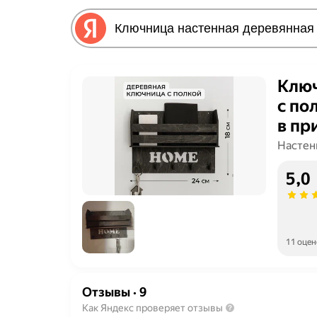
Ключ
с по
в пр
Настен
5,0
11 оцен
Отзывы
·
9
Как Яндекс проверяет отзывы