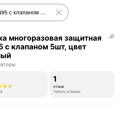
ка многоразовая защитная
 с клапаном 5шт, цвет
ный
раторы
1
отзыв
ок
Читать отзывы