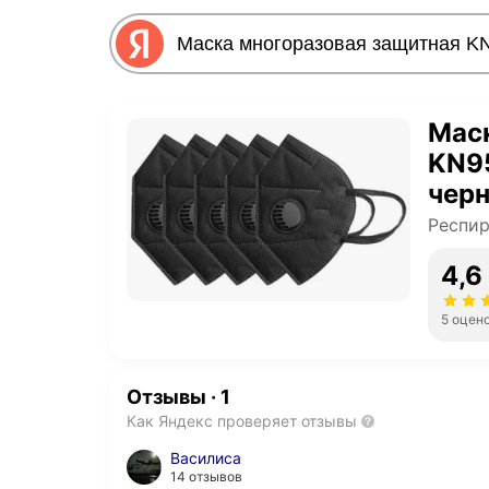
Мас
KN95
чер
Респи
4,6
5 оцен
Отзывы
·
1
Как Яндекс проверяет отзывы
Василиса
14 отзывов