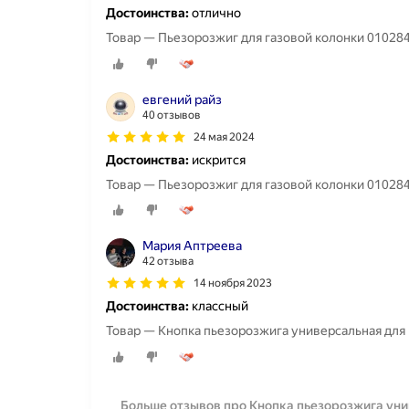
Достоинства:
отлично
Товар — Пьезорозжиг для газовой колонки 01028
евгений райз
40 отзывов
24 мая 2024
Достоинства:
искрится
Товар — Пьезорозжиг для газовой колонки 01028
Мария Аптреева
42 отзыва
14 ноября 2023
Достоинства:
классный
Товар — Кнопка пьезорозжига универсальная для г
Больше отзывов про Кнопка пьезорозжига унив