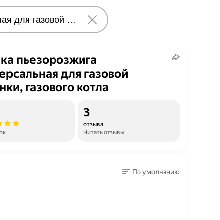
ка пьезорозжига
ерсальная для газовой
нки, газового котла
3
отзыва
ок
Читать отзывы
По умолчанию