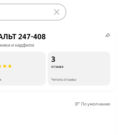
ЛЬТ 247-408
ники и надфили
3
отзыва
к
Читать отзывы
По умолчанию