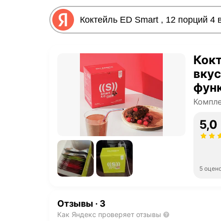
Кокт
вкус
фун
Компле
5,0
5 оцен
Отзывы
·
3
Как Яндекс проверяет отзывы