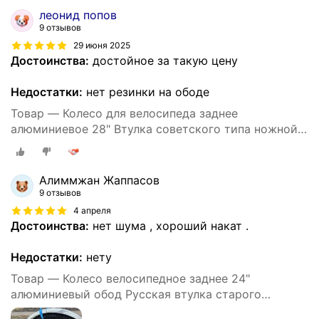
леонид попов
9 отзывов
29 июня 2025
Достоинства:
достойное за такую цену
Недостатки:
нет резинки на ободе
Товар — Колесо для велосипеда заднее
алюминиевое 28" Втулка советского типа ножной
тормоз, 36 спиц 14G - 2мм.
Алиммжан Жаппасов
9 отзывов
4 апреля
Достоинства:
нет шума , хороший накат .
Недостатки:
нету
Товар — Колесо велосипедное заднее 24"
алюминиевый обод Русская втулка старого
образца ножной тормоз, 36 спиц 14G - 2мм.