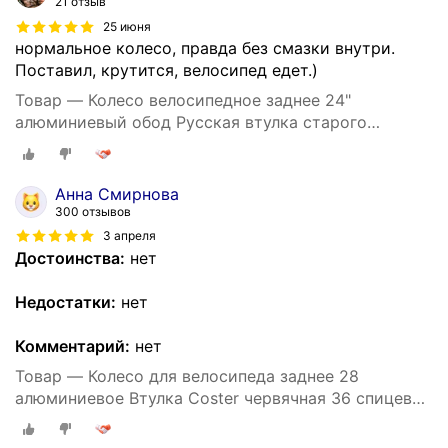
21 отзыв
25 июня
нормальное колесо, правда без смазки внутри.
Поставил, крутится, велосипед едет.)
Товар — Колесо велосипедное заднее 24"
алюминиевый обод Русская втулка старого
образца ножной тормоз, 36 спиц 14G - 2мм.
Анна Смирнова
300 отзывов
3 апреля
Достоинства:
нет
Недостатки:
нет
Комментарий:
нет
Товар — Колесо для велосипеда заднее 28
алюминиевое Втулка Coster червячная 36 спицевых
отверстий