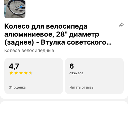
Колесо для велосипеда
алюминиевое, 28" диаметр
(заднее) - Втулка советского
типа (ножной тормоз), 36
Колёса велосипедные
спицевых отверстий (Спица
14G - 2мм.)
4,7
6
отзывов
31 оценка
Читать отзывы