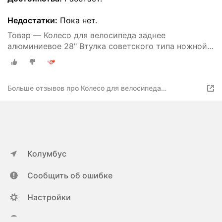
Недостатки:
Пока нет.
Товар — Колесо для велосипеда заднее
алюминиевое 28" Втулка советского типа ножной
тормоз, 36 спиц 14G - 2мм.
Больше отзывов про Колесо для велосипеда
алюминиевое, 28" диаметр (заднее) - Втулка
советского типа (ножной тормоз), 36 спицевых
отверстий (Спица 14G - 2мм.)
Колумбус
Сообщить об ошибке
Настройки
ya.ru