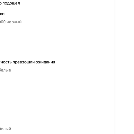
ер подошел
тки
 000 черный
отность превзошли ожидания
 белые
 белый