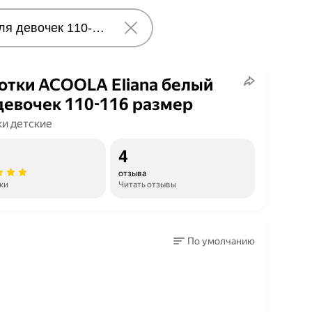
отки ACOOLA Eliana белый
девочек 110-116 размер
ки детские
4
отзыва
ки
Читать отзывы
По умолчанию