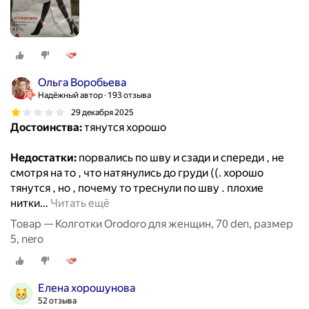
Ольга Воробьева
Надёжный автор
193 отзыва
29 декабря 2025
Достоинства:
тянутся хорошо
Недостатки:
порвались по шву и сзади и спереди , не
смотря на то , что натянулись до груди ((. хорошо
тянутся , но , почему то треснули по шву . плохие
нитки
…
Читать ещё
Товар — Колготки Orodoro для женщин, 70 den, размер
5, nero
Елена хорошунова
52 отзыва