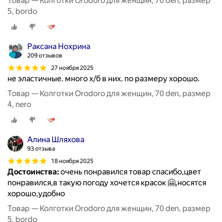
Товар — Колготки Orodoro для женщин, 70 den, размер
5, bordo
Раксана Нохрина
209 отзывов
27 ноября 2025
не эластичные. много х/б в них. по размеру хорошо.
Товар — Колготки Orodoro для женщин, 70 den, размер
4, nero
Алина Шляхова
93 отзыва
18 ноября 2025
Достоинства:
очень понравился товар спасибо,цвет
понравился,в такую погоду хочется красок 🤗,носятся
хорошо,удобно
Товар — Колготки Orodoro для женщин, 70 den, размер
5, bordo