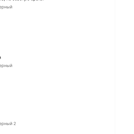
черный
и
черный
черный 2