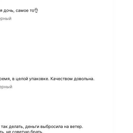
я дочь, самое то👌
чёрный
ремя, в целой упаковке. Качеством довольна.
черный
ак делать, деньги выбросила на ветер.
ь, не советую брать.