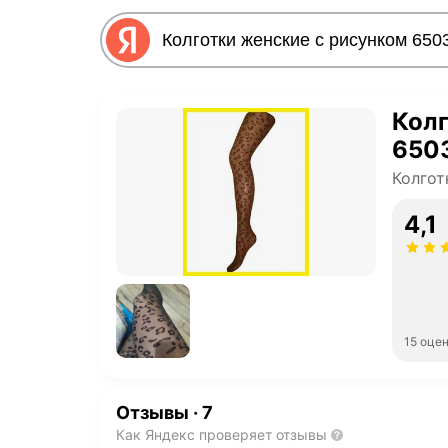
Колг
650
Колгот
4,1
15 оце
Отзывы
·
7
Как Яндекс проверяет отзывы