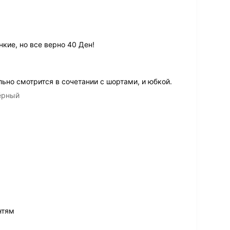
нкие, но все верно 40 Ден!
ьно смотрится в сочетании с шортами, и юбкой.
чёрный
нтям
в