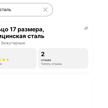
цо 17 размера,
ицинская сталь
а бижутерные
2
отзыва
ок
Читать отзывы