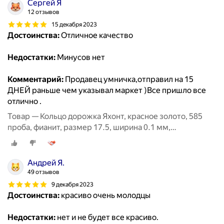
Сергей Я
12 отзывов
15 декабря 2023
Достоинства:
Отличное качество
Недостатки:
Минусов нет
Комментарий:
Продавец умничка,отправил на 15
ДНЕЙ раньше чем указывал маркет )Все пришло все
отлично .
Товар — Кольцо дорожка Яхонт, красное золото, 585
проба, фианит, размер 17.5, ширина 0.1 мм,
бесцветный
Андрей Я.
49 отзывов
9 декабря 2023
Достоинства:
красиво очень молодцы
Недостатки:
нет и не будет все красиво.