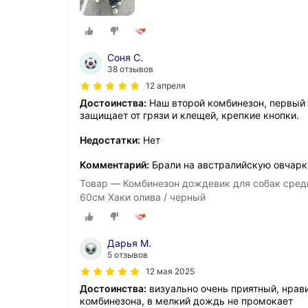
Соня С.
38 отзывов
12 апреля
Достоинства:
Наш второй комбинезон, первый 
защищает от грязи и клещей, крепкие кнопки.
Недостатки:
Нет
Комментарий:
Брали на австралийскую овчарк
Товар — Комбинезон дождевик для собак средн
60см Хаки олива / черный
Дарья М.
5 отзывов
12 мая 2025
Достоинства:
визуально очень приятный, нрав
комбинезона, в мелкий дождь не промокает