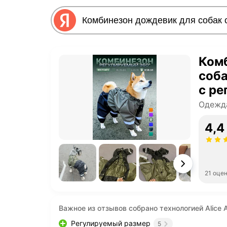
Ком
соба
с ре
60см
Одежд
4,4
21 оце
Важное из отзывов собрано технологией Alice A
Регулируемый размер
5