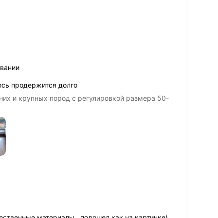
овании
юсь продержится долго
их и крупных пород с регулировкой размера 50-
ественные материалы , подошел как на картинке)