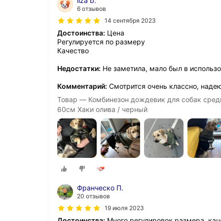
liza b.
6 отзывов
14 сентября 2023
Достоинства:
Цена
Регулируется по размеру
Качество
Недостатки:
Не заметила, мало был в использ
Комментарий:
Смотрится очень классно, наде
Товар — Комбинезон дождевик для собак средн
60см Хаки олива / черный
Франческо П.
20 отзывов
19 июля 2023
Достоинства:
Много регулировок размера, кач