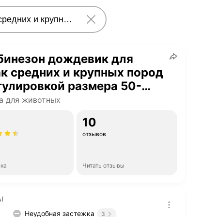
бинезон дождевик для
к средних и крупных пород
гулировкой размера 50-
 Хаки олива / черный
а для животных
10
отзывов
нка
Читать отзывы
I
Неудобная застежка
3