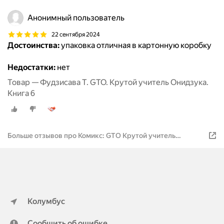
Анонимный пользователь
22 сентября 2024
Достоинства:
упаковка отличная в картонную коробку
Недостатки:
нет
Товар — Фудзисава Т. GTO. Крутой учитель Онидзука.
Книга 6
Больше отзывов про Комикс: GTO Крутой учитель
Онидзука Кн. 6 (Фудзисава Тору) [Манга]
Колумбус
Сообщить об ошибке