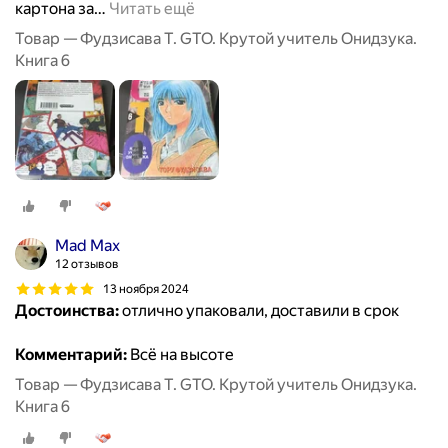
картона за
…
Читать ещё
Товар — Фудзисава Т. GTO. Крутой учитель Онидзука.
Книга 6
Mad Max
12 отзывов
13 ноября 2024
Достоинства:
отлично упаковали, доставили в срок
Комментарий:
Всё на высоте
Товар — Фудзисава Т. GTO. Крутой учитель Онидзука.
Книга 6