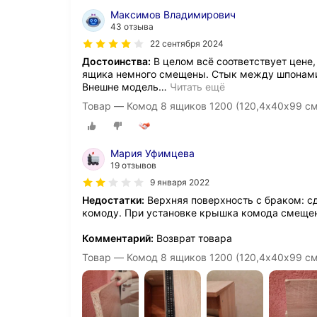
Максимов Владимирович
43 отзыва
22 сентября 2024
Достоинства:
В целом всё соответствует цене,
ящика немного смещены. Стык между шпонами 
Внешне модель
…
Читать ещё
Товар — Комод 8 ящиков 1200 (120,4х40х99 с
Мария Уфимцева
19 отзывов
9 января 2022
Недостатки:
Верхняя поверхность с браком: сд
комоду. При установке крышка комода смещен
Комментарий:
Возврат товара
Товар — Комод 8 ящиков 1200 (120,4х40х99 с