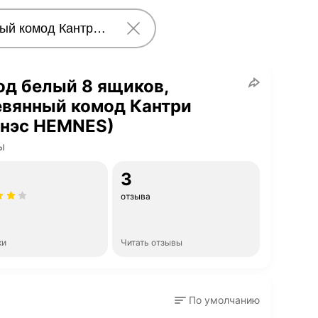
д белый 8 ящиков,
евянный комод Кантри
мнэс HEMNES)
ы
3
отзыва
ки
Читать отзывы
По умолчанию