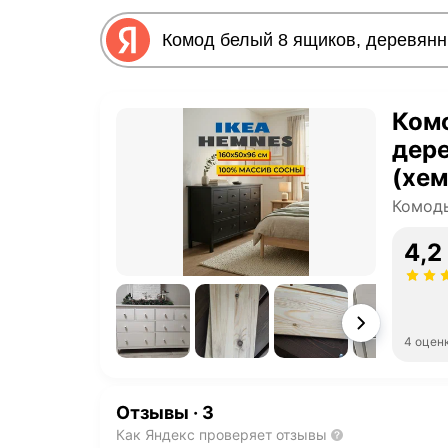
Комо
дер
(хе
Комод
4,2
4 оцен
Отзывы
·
3
Как Яндекс проверяет отзывы