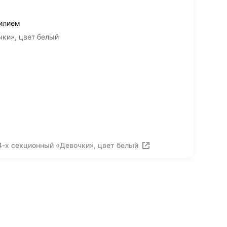
силием
чки», цвет белый
4-х секционный «Девочки», цвет белый