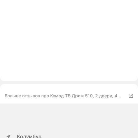
Больше отзывов про Комод ТВ Дрим 510, 2 двери, 4
ящика, с полками цвет Классичиеский Орех
Колумбус