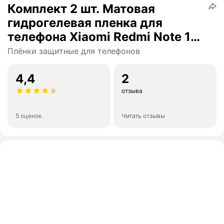
Комплект 2 шт. Матовая
гидрогелевая пленка для
телефона Xiaomi Redmi Note 11
4G и 11S /
Плёнки защитные для телефонов
Самовосстанавливающаяся
защитная пленка на смартфон
4,4
2
Сяоми Редми Нот 11 4Г и 11С
отзыва
5 оценок
Читать отзывы