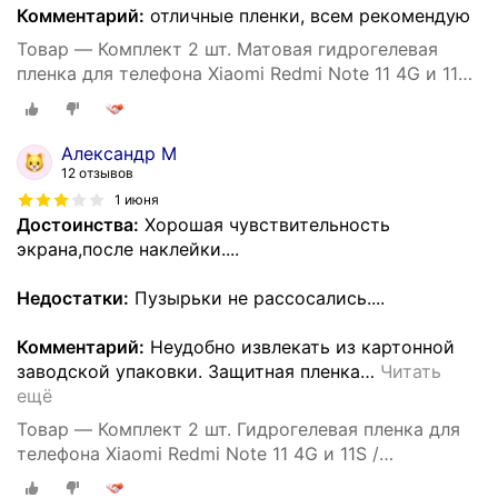
Комментарий:
отличные пленки, всем рекомендую
Товар — Комплект 2 шт. Матовая гидрогелевая
пленка для телефона Xiaomi Redmi Note 11 4G и 11S /
Самовосстанавливающаяся защитная пленка на
смартфон Сяоми Редми Нот 11 4Г и 11С
Александр М
12 отзывов
1 июня
Достоинства:
Хорошая чувствительность
экрана,после наклейки....
Недостатки:
Пузырьки не рассосались....
Комментарий:
Неудобно извлекать из картонной
заводской упаковки. Защитная пленка
…
Читать
ещё
Товар — Комплект 2 шт. Гидрогелевая пленка для
телефона Xiaomi Redmi Note 11 4G и 11S /
Противоударная защитная пленка на смартфон