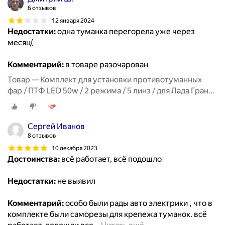
6 отзывов
12 января 2024
Недостатки:
одна туманка перегорела уже через
месяц(
Комментарий:
в товаре разочарован
Товар — Комплект для установки противотуманных
фар / ПТФ LED 50w / 2 режима / 5 линз / для Лада Гранта
ФЛ, Lada Granta FL
Сергей Иванов
8 отзывов
10 декабря 2023
Достоинства:
всё работает, всё подошло
Недостатки:
не выявил
Комментарий:
особо были рады авто электрики , что в
комплекте были саморезы для крепежа туманок. всё