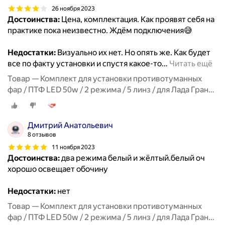
26 ноября 2023
Достоинства:
Цена, комплектация. Как проявят себя на
практике пока неизвестно. Ждём подключения😅
Недостатки:
Визуально их нет. Но опять же. Как будет
все по факту установки и спустя какое-то
…
Читать ещё
Товар — Комплект для установки противотуманных
фар / ПТФ LED 50w / 2 режима / 5 линз / для Лада Гранта
ФЛ, Lada Granta FL
Дмитрий Анатольевич
8 отзывов
11 ноября 2023
Достоинства:
два режима белый и жёлтый.белый оч
хорошо освещает обочину
Недостатки:
нет
Товар — Комплект для установки противотуманных
фар / ПТФ LED 50w / 2 режима / 5 линз / для Лада Гранта