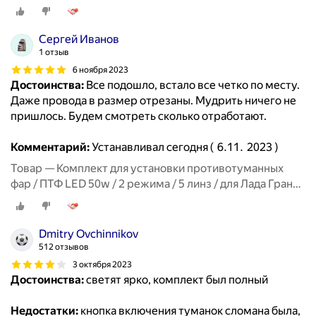
ФЛ, Lada Granta FL
Сергей Иванов
1 отзыв
6 ноября 2023
Достоинства:
Все подошло, встало все четко по месту.
Даже провода в размер отрезаны. Мудрить ничего не
пришлось. Будем смотреть сколько отработают.
Комментарий:
Устанавливал сегодня ( 6.11. 2023 )
Товар — Комплект для установки противотуманных
фар / ПТФ LED 50w / 2 режима / 5 линз / для Лада Гранта
ФЛ, Lada Granta FL
Dmitry Ovchinnikov
512 отзывов
3 октября 2023
Достоинства:
светят ярко, комплект был полный
Недостатки:
кнопка включения туманок сломана была,