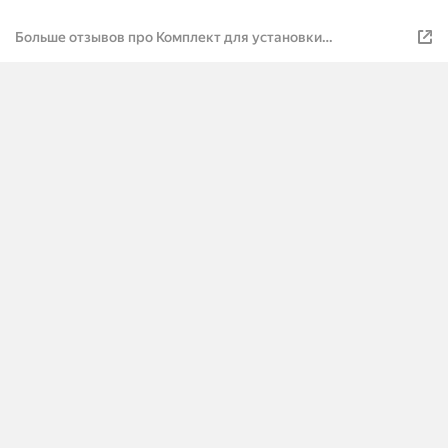
Больше отзывов про Комплект для установки
противотуманных фар / ПТФ LED 50w / 2 режима / 5 линз /
для Лада Гранта ФЛ, Lada Granta FL