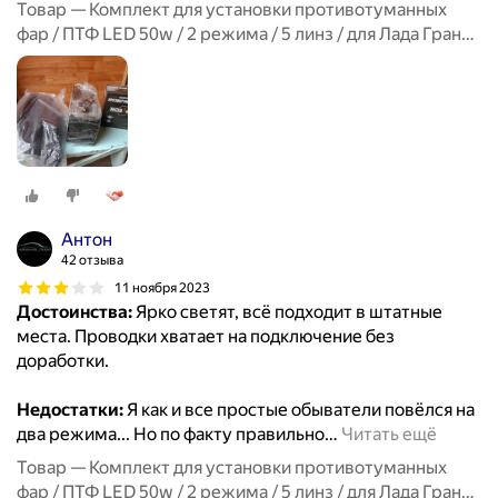
Товар — Комплект для установки противотуманных
фар / ПТФ LED 50w / 2 режима / 5 линз / для Лада Гранта
ФЛ, Lada Granta FL
Антон
42 отзыва
11 ноября 2023
Достоинства:
Ярко светят, всё подходит в штатные
места. Проводки хватает на подключение без
доработки.
Недостатки:
Я как и все простые обыватели повёлся на
два режима... Но по факту правильно
…
Читать ещё
Товар — Комплект для установки противотуманных
фар / ПТФ LED 50w / 2 режима / 5 линз / для Лада Гранта