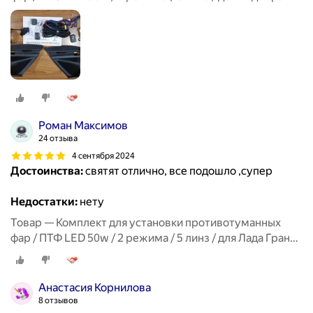
ФЛ, Lada Granta FL
Роман Максимов
24 отзыва
4 сентября 2024
Достоинства:
святят отлично, все подошло ,супер
Недостатки:
нету
Товар — Комплект для установки противотуманных
фар / ПТФ LED 50w / 2 режима / 5 линз / для Лада Гранта
ФЛ, Lada Granta FL
Анастасия Корнилова
8 отзывов