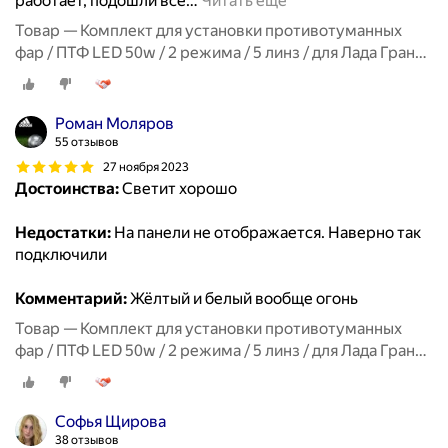
работает, подошли все
…
Читать ещё
Товар — Комплект для установки противотуманных
фар / ПТФ LED 50w / 2 режима / 5 линз / для Лада Гранта
ФЛ, Lada Granta FL
Роман Моляров
55 отзывов
27 ноября 2023
Достоинства:
Светит хорошо
Недостатки:
На панели не отображается. Наверно так
подключили
Комментарий:
Жёлтый и белый вообще огонь
Товар — Комплект для установки противотуманных
фар / ПТФ LED 50w / 2 режима / 5 линз / для Лада Гранта
ФЛ, Lada Granta FL
Софья Щирова
38 отзывов