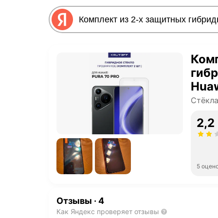
Комп
гибр
Huaw
Стёкла
2,2
5 оцен
Отзывы
·
4
Как Яндекс проверяет отзывы