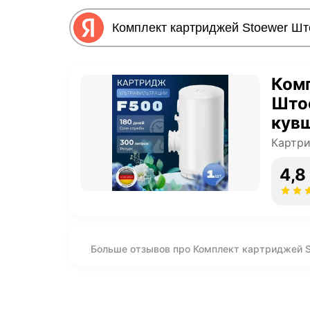
Ком
Што
кувш
Картри
4,8
Больше отзывов про Комплект картриджей S