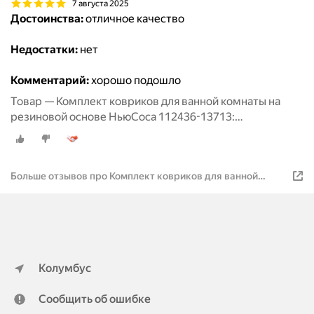
7 августа 2025
Достоинства:
отличное качество
Недостатки:
нет
Комментарий:
хорошо подошло
Товар — Комплект ковриков для ванной комнаты на
резиновой основе НьюСоса 112436-13713:
прямоугольный 50х80 и с вырезом 57х60
Больше отзывов про Комплект ковриков для ванной
комнаты на резиновой основе НьюСоса 112436-13713:
прямоугольный 50х80 и с вырезом 57х60
Колумбус
Сообщить об ошибке