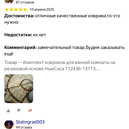
87 отзывов
10 апреля 2025
Достоинства:
отличные качественные коврики,то что
нужно
Недостатки:
их нет
Комментарий:
замечательный товар,будем заказывать
ещё
Товар — Комплект ковриков для ванной комнаты на
резиновой основе НьюСоса 112436-13713:
прямоугольный 50х80 и с вырезом 57х60
Stalingrad003
44 отзыва