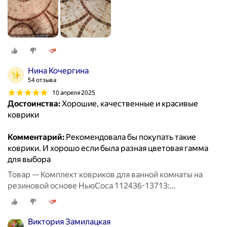
Нина Кочергина
54 отзыва
10 апреля 2025
Достоинства:
Хорошие, качественные и красивые
коврики
Комментарий:
Рекомендовала бы покупать такие
коврики. И хорошо если была разная цветовая гамма
для выбора
Товар — Комплект ковриков для ванной комнаты на
резиновой основе НьюСоса 112436-13713:
прямоугольный 50х80 и с вырезом 57х60
Виктория Замилацкая