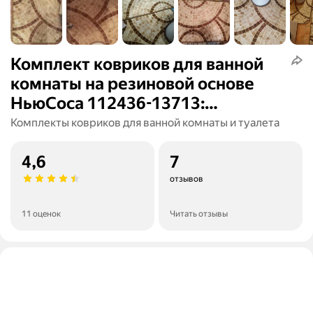
Комплект ковриков для ванной
комнаты на резиновой основе
НьюСоса 112436-13713:
прямоугольный 50х80 и с
Комплекты ковриков для ванной комнаты и туалета
вырезом 57х60
4,6
7
отзывов
11 оценок
Читать отзывы