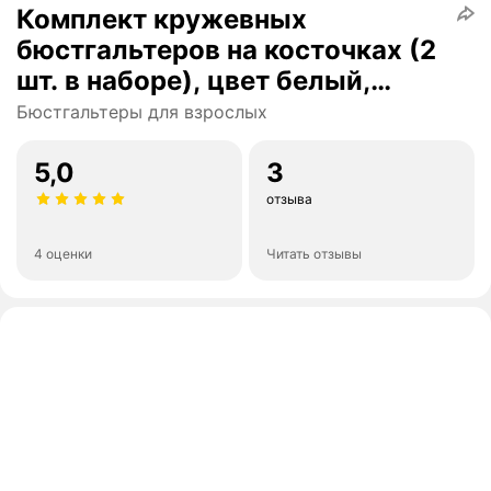
Комплект кружевных
бюстгальтеров на косточках (2
шт. в наборе), цвет белый,
черный, размер 80B
Бюстгальтеры для взрослых
025119W59305
5,0
3
отзыва
4 оценки
Читать отзывы