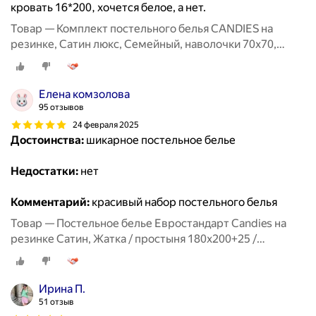
кровать 16*200, хочется белое, а нет.
Товар — Комплект постельного белья CANDIES на
резинке, Сатин люкс, Семейный, наволочки 70x70,
50x70
Елена комзолова
95 отзывов
24 февраля 2025
Достоинства:
шикарное постельное белье
Недостатки:
нет
Комментарий:
красивый набор постельного белья
Товар — Постельное белье Евростандарт Candies на
резинке Сатин, Жатка / простыня 180x200+25 /
пододеяльник 200x220 / 4 Наволочки 50x70-2, 70x70-2
Фисташково Серый
Ирина П.
51 отзыв