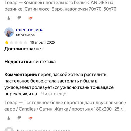
Товар — Комплект постельного белья CANDIES на
резинке, Сатин люкс, Евро, наволочки 70x70, 50x70
елена юзина
68 отзывов
19 апреля 2025
Достоинства:
нет
Недостатки:
синтетика
Комментарий:
перед пасхой хотела растелить
пастельное белье,стала застелать и была в
ужасе,электролезуеться ужасно,ткань тонкая,все
перекосяк,и на
…
Читать ещё
Товар — Постельное белье евростандарт двуспальное /
евро / Candies / Сатин, Жатка / простыня 180x200+25 /
пододеяльник 200x220 / 4 Наволочки 50x70-2, 70x70-2