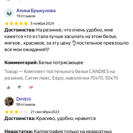
Алина Брыкунова
19 отзывов
5 ноября 2024
Достоинства:
На резинке, что очень удобно, мне
кажется что я стала лучше засыпать на этом белье,
мягкое , красивое, за эту цену 👌постельное превзошло
все мои ожидания🩷
Комментарий:
Белье потрясающее
Товар — Комплект постельного белья CANDIES на
резинке, Сатин люкс, Евро, наволочки 70x70, 50x70
Dmitrii
99 отзывов
21 сентября 2023
Достоинства:
Красиво, удобно, нравится
Недостатки:
Каллиграфия только на квадратных