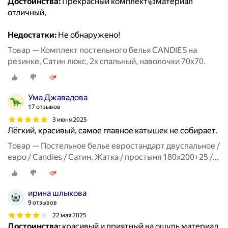
Достоинства:
Прекрасный комплект👍материал
отличный,
Недостатки:
Не обнаружено!
Товар — Комплект постельного белья CANDIES на
резинке, Сатин люкс, 2х спальный, наволочки 70x70.
Ума Джавадова
17 отзывов
3 июня 2025
Лёгкий, красивый, самое главное катышек не собирает.
Товар — Постельное белье евростандарт двуспальное /
евро / Candies / Сатин, Жатка / простыня 180x200+25 /
пододеяльник 200x220 / 4 Наволочки 50x70-2, 70x70-2
ирина шлыкова
9 отзывов
22 мая 2025
Достоинства:
красивый и приятный на ощупь материал.