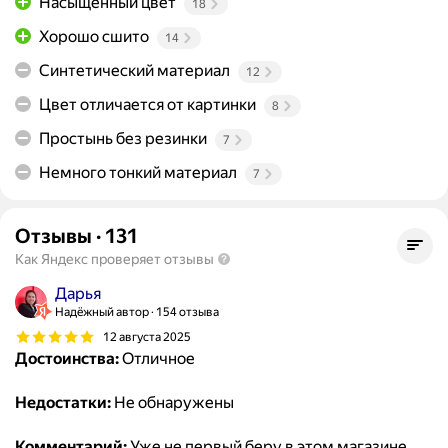
Насыщенный цвет
18
Хорошо сшито
14
Синтетический материал
12
Цвет отличается от картинки
8
Простынь без резинки
7
Немного тонкий материал
7
Отзывы
·
131
Как Яндекс проверяет отзывы
Дарья
Надёжный автор
154 отзыва
12 августа 2025
Достоинства:
Отличное
Недостатки:
Не обнаружены
Комментарий:
Уже не первый беру в этом магазине.