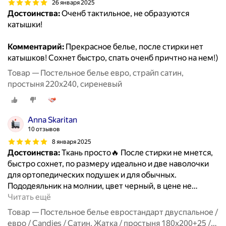
26 января 2025
Достоинства:
Оченб тактильное, не образуются
катышки!
Комментарий:
Прекрасное белье, после стирки нет
катышков! Сохнет быстро, спать оченб причтно на нем!)
Товар — Постельное белье евро, страйп сатин,
простыня 220x240, сиреневый
Anna Skaritan
10 отзывов
8 января 2025
Достоинства:
Ткань просто🔥 После стирки не мнется,
быстро сохнет, по размеру идеально и две наволочки
для ортопедических подушек и для обычных.
Пододеяльник на молнии, цвет черный, в цене не
…
Читать ещё
Товар — Постельное белье евростандарт двуспальное /
евро / Candies / Сатин, Жатка / простыня 180x200+25 /