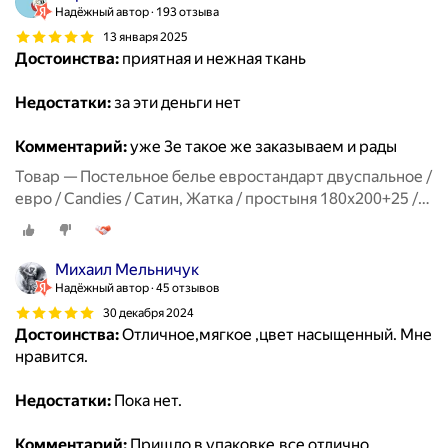
Надёжный автор
193 отзыва
13 января 2025
Достоинства:
приятная и нежная ткань
Недостатки:
за эти деньги нет
Комментарий:
уже 3е такое же заказываем и рады
Товар — Постельное белье евростандарт двуспальное /
евро / Candies / Сатин, Жатка / простыня 180x200+25 /
пододеяльник 200x220 / 4 Наволочки 50x70-2, 70x70-2
Михаил Мельничук
Надёжный автор
45 отзывов
30 декабря 2024
Достоинства:
Отличное,мягкое ,цвет насыщенный. Мне
нравится.
Недостатки:
Пока нет.
Комментарий:
Пришло в упаковке,все отлично