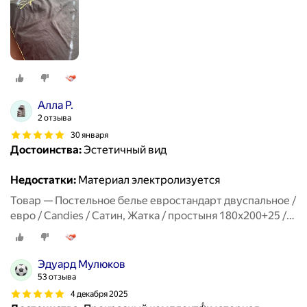
Алла Р.
2 отзыва
30 января
Достоинства:
Эстетичный вид
Недостатки:
Материал электролизуется
Товар — Постельное белье евростандарт двуспальное /
евро / Candies / Сатин, Жатка / простыня 180x200+25 /
пододеяльник 200x220 / 4 Наволочки 50x70-2, 70x70-2
Эдуард Мулюков
53 отзыва
4 декабря 2025