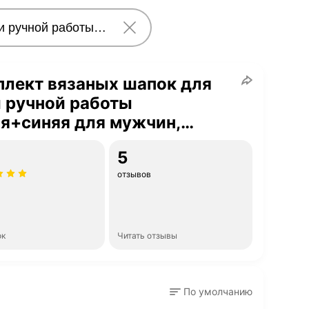
лект вязаных шапок для
 ручной работы
я+синяя для мужчин,
щин и детей
5
отзывов
ок
Читать отзывы
По умолчанию