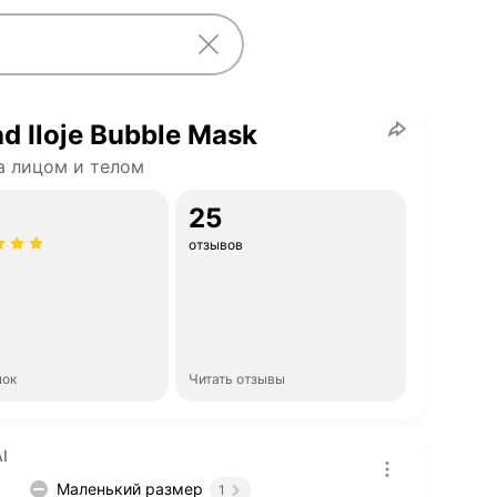
d Iloje Bubble Mask
а лицом и телом
25
отзывов
нок
Читать отзывы
I
Маленький размер
1