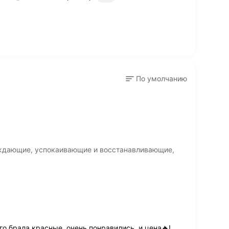
По умолчанию
аждающие, успокаивающие и восстанавливающие,
го брала красные, очень понравились, и цена🔥!