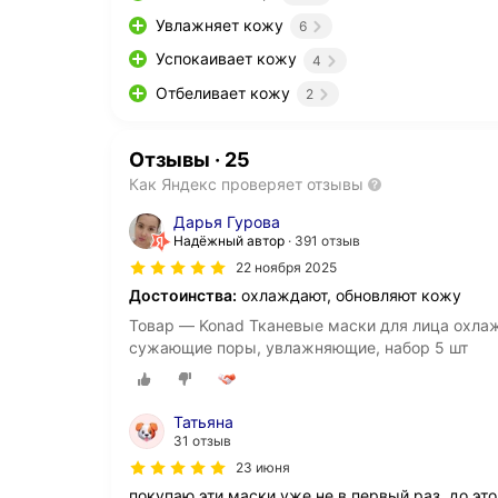
Увлажняет кожу
6
Успокаивает кожу
4
Отбеливает кожу
2
Отзывы
·
25
Как Яндекс проверяет отзывы
Дарья Гурова
Надёжный автор
391 отзыв
22 ноября 2025
Достоинства:
охлаждают, обновляют кожу
Товар — Konad Тканевые маски для лица охл
сужающие поры, увлажняющие, набор 5 шт
Татьяна
31 отзыв
23 июня
покупаю эти маски уже не в первый раз, до это