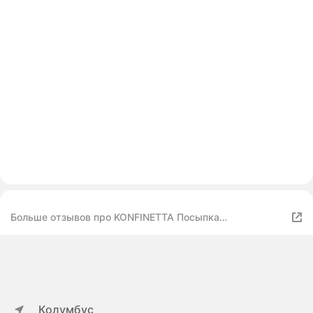
Больше отзывов про KONFINETTA Посыпка
кондитерская микс жемчуг и перламутровая крошка
«Яркая радуга»
Колумбус