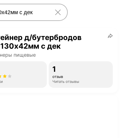
ейнер д/бутербродов
х130х42мм с дек
йнеры пищевые
1
отзыв
ки
Читать отзывы