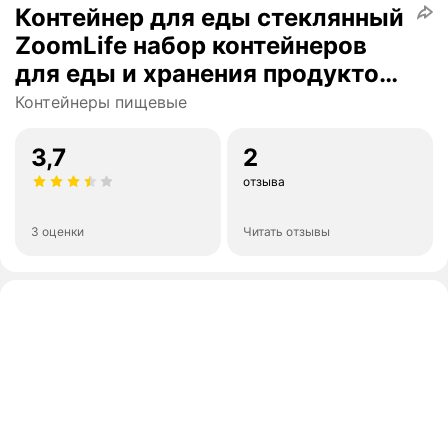
Контейнер для еды стеклянный
ZoomLife набор контейнеров
для еды и хранения продуктов
герметичный пищевой с
Контейнеры пищевые
крышкой
3,7
2
отзыва
3 оценки
Читать отзывы