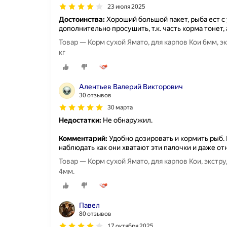
23 июля 2025
Достоинства:
Хороший большой пакет, рыба ест с 
дополнительно просушить, т.к. часть корма тонет, 
Товар — Корм сухой Ямато, для карпов Кои 6мм, 
кг
Алентьев Валерий Викторович
30 отзывов
30 марта
Недостатки:
Не обнаружил.
Комментарий:
Удобно дозировать и кормить рыб.
наблюдать как они хватают эти палочки и даже от
Товар — Корм сухой Ямато, для карпов Кои, экстр
4мм.
Павел
80 отзывов
17 октября 2025