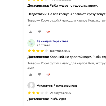
Достоинства:
Рыба кушает с удовольствием.
Недостатки:
Не все гранулы плавают, сразу тонут.
Товар — Корм сухой Ямато, для карпов Кои, экст
кг
Геннадий Терентьев
23 отзыва
8 октября 2025
Достоинства:
Хороший, но дорогой корм. Рыбы ед
Товар — Корм сухой Ямато, для карпов Кои, экстр
4мм.
Анонимный пользователь
21 августа 2025
Достоинства:
Рыбы едят