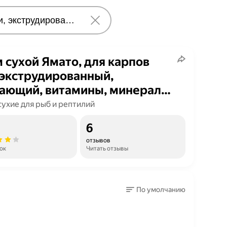
 сухой Ямато, для карпов
 экструдированный,
ающий, витамины, минералы,
сухие для рыб и рептилий
6
отзывов
ок
Читать отзывы
По умолчанию