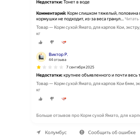
Недостатки:
Тонет в воде
Комментарий:
Корм слишком тяжелый, половина г
кормушки не подходит, из-за веса гранул
…
Читать
Товар — Корм сухой Ямато, для карпов Кои, экст
кг
Виктор Р.
44 отзыва
7 сентября 2025
Недостатки:
крупнее объявленного и почти весь 
Товар — Корм сухой Ямато, для карпов Кои 6мм, 
кг
Больше отзывов про Корм сухой Ямато, для кар
минералы, 5 кг
О компании
Коммерческие предложения
Колумбус
Сообщить об ошибке