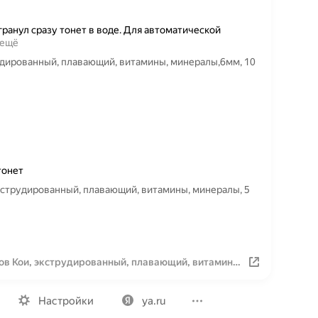
ранул сразу тонет в воде. Для автоматической
 ещё
рудированный, плавающий, витамины, минералы,6мм, 10
тонет
экструдированный, плавающий, витамины, минералы, 5
пов Кои, экструдированный, плавающий, витамины,
Вакансии
Лицензия на использование
Политика конфид
Настройки
ya.ru