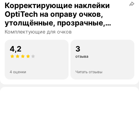
Корректирующие наклейки
OptiTech на оправу очков,
утолщённые, прозрачные,
2.0х17.0 мм, подарочные, одна
Комплектующие для очков
пара
4,2
3
отзыва
4 оценки
Читать отзывы