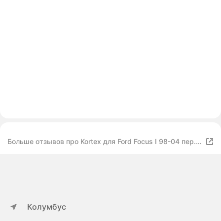
Больше отзывов про Kortex для Ford Focus I 98-04 пер.
подв. передний OEM 1061570; 2660501; 98AG3063AE;
KBS695
Колумбус