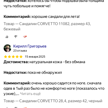
Недостатки:
хотелось бы чтобы подошва была толщина
чуть побольше и помягче!
Комментарий:
хорошие сандали для лета!
Товар — Сандалии CORVETTO 11082, размер 43,
бежевый
Кирилл Григорьев
23 отзыва
15 января 2025
Достоинства:
натуральная кожа - без обмана
Недостатки:
пока не обнаружил
Комментарий:
очень хорошо садится по ноге. сначала
одев в 1ый раз было не комфортно ноге (показалось что
узкие),
…
Читать ещё
Товар — Сандалии CORVETTO 28,4, размер 42, черный