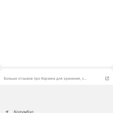
Больше отзывов про Корзина для хранения, с
алюминиевой ручкой, портативная, складная, круглая,
синяя, 28x28 см
Колумбус