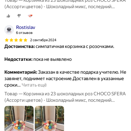
Товар — Корзинка из 23 шоколадных роз CHOCO SFERA
(Ассорти цветов) - Шоколадный микс, последний
звонок
Rostislav
6 отзывов
2 сентября 2024
Достоинства:
симпатичная корзинка с розочками.
Недостатки:
пока не выявлено
Комментарий:
Заказан в качестве подарка учителю. Не
завянет, поднимет настроение.Доставлен в указанные
сроки
…
Читать ещё
Товар — Корзинка из 23 шоколадных роз CHOCO SFERA
(Ассорти цветов) - Шоколадный микс, последний
звонок