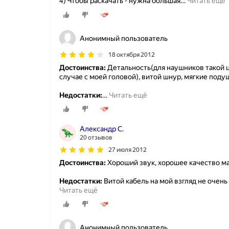
4) Чтобы раскачать - нужна большая
…
Читать ещё
Анонимный пользователь
18 октября 2012
Достоинства:
Детальность(для наушников такой ц
случае с моей головой), витой шнур, мягкие под
Недостатки:
…
Читать ещё
Александр С.
20 отзывов
27 июля 2012
Достоинства:
Хороший звук, хорошее качество ма
Недостатки:
Витой кабель на мой взгляд не очень 
Читать ещё
Анонимный пользователь