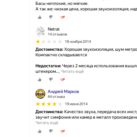
Басы неплохие, но мягкие.
А так же: низкая цена, хорошая звукоизоляция, на
Netrat
14 отзывов
18 ноября 2014
Достоинства:
Хорошая звукоизоляция, шум метро
Компактно складываются
Недостатки:
Через 2 месяца использования вышли 
штекером.
…
Читать ещё
Андрей Марков
44 отзыва
19 июня 2014
Достоинства:
Качество звука, передача всех инс
звучит симфония или камер в металл произведен
Читать ещё