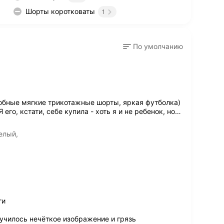
Шорты коротковаты
1
По умолчанию
обные мягкие трикотажные шорты, яркая футболка)
 его, кстати, себе купила - хоть я и не ребенок, но
…
елый,
ги
училось нечёткое изображение и грязь