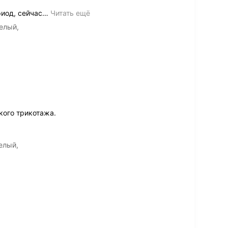
риод, сейчас
…
Читать ещё
елый,
кого трикотажа.
елый,