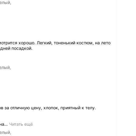
елый,
отрится хорошо. Легкий, тоненький костюм, на лето
едней посадкой.
елый,
 за отличную цену, хлопок, приятный к телу.
на
…
Читать ещё
елый,