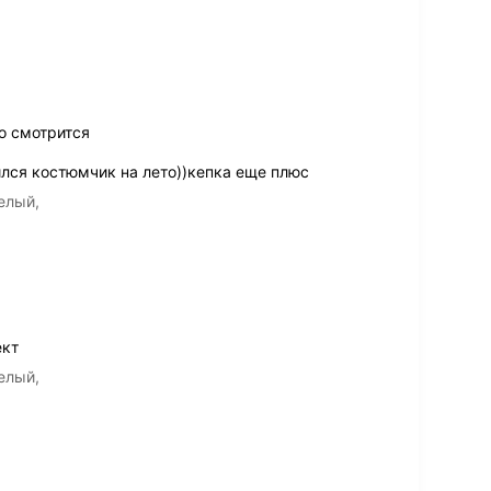
о смотрится
ился костюмчик на лето))кепка еще плюс
елый,
ект
елый,