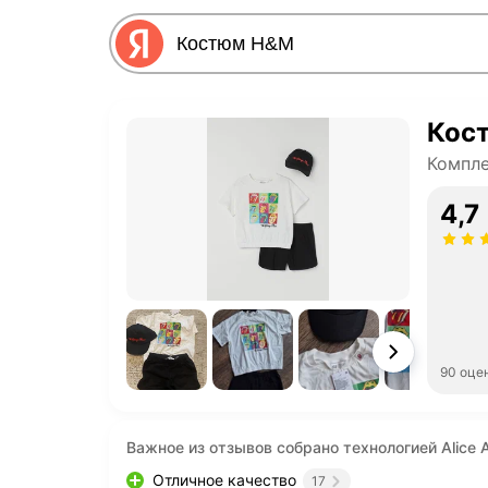
Кос
Компл
4,7
90 оце
Важное из отзывов собрано технологией Alice A
Отличное качество
17