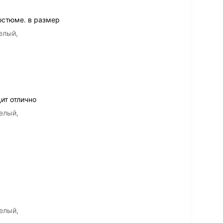
остюме. в размер
елый,
ит отлично
елый,
елый,