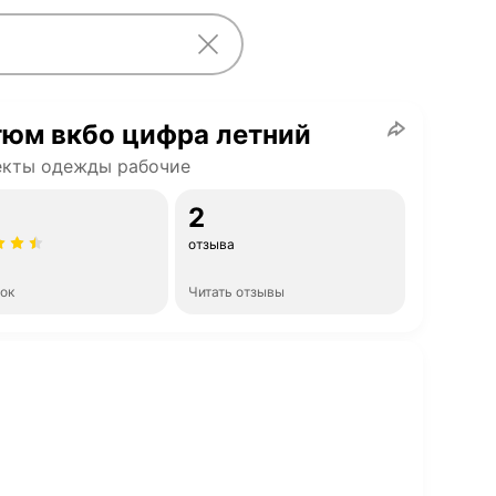
тюм вкбо цифра летний
екты одежды рабочие
2
отзыва
нок
Читать отзывы