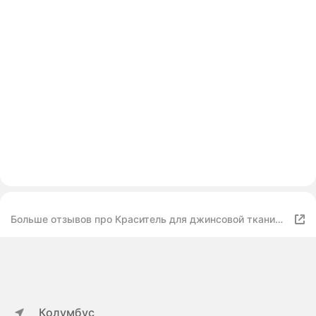
Больше отзывов про Краситель для джинсовой ткани
джинн САМ универсальный, черный, 20г
Колумбус